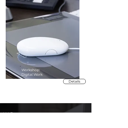
Workshop:
Digital.Work
Details
IHR
THEMENWUNSCH
IST
NICHT