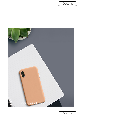
Details
Focusmind Coaching
Details